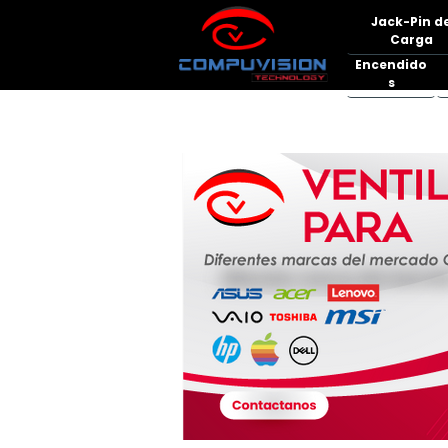
Jack-Pin d
Carga
Encendido
s
Ventiladores para Portátiles