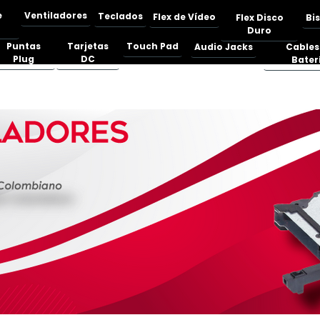
e
Ventiladores
Teclados
Flex de Vídeo
Flex Disco
Bi
Duro
Puntas
Tarjetas
Touch Pad
Audio Jacks
Cables
Plug
DC
Bater
 HP, Lenovo y Dell | Compuvision Colombia